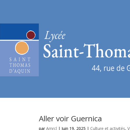
Aller voir Guernica
par
Amrcl
|
Juin 19, 2025
|
Culture et activités
,
V